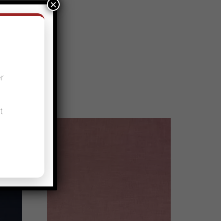
×
er
t