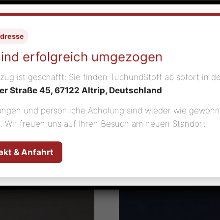
dresse
sind erfolgreich umgezogen
 und Rückgabe ausgschlossen
ug ist geschafft: Sie finden TuchundStoff ab sofort in d
er Straße 45, 67122 Altrip, Deutschland
.
ungen und persönliche Abholung sind wieder wie gewohn
. Wir freuen uns auf Ihren Besuch am neuen Standort.
akt & Anfahrt