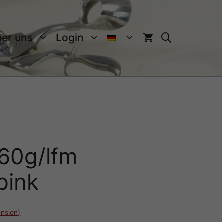
er uns
Login
60g/lfm
pink
nsion)