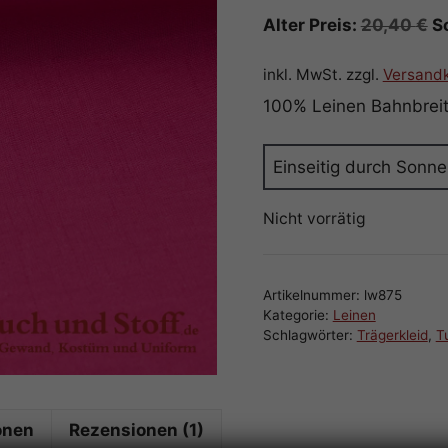
5.00
von 5
U
Alter Preis:
20,40
€
S
Pr
w
inkl. MwSt.
zzgl.
Versand
2
100% Leinen Bahnbrei
Einseitig durch Sonnen
Nicht vorrätig
Artikelnummer:
lw875
Kategorie:
Leinen
Schlagwörter:
Trägerkleid
,
T
onen
Rezensionen (1)