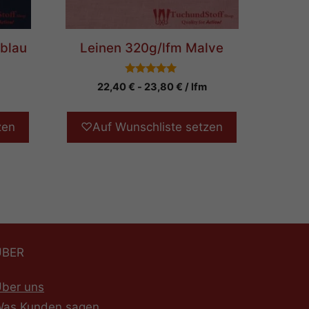
blau
Leinen 320g/lfm Malve
5.00
22,40
€
-
23,80
€
/ lfm
von 5
zen
♡
Auf Wunschliste setzen
ÜBER
ber uns
as Kunden sagen