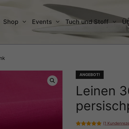
Shop
Events
Tuch und Stoff
Üb
nk
ANGEBOT!
Leinen 3
persisch
(
1
Kundenreze