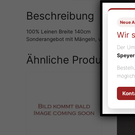
Beschreibung
Neue A
100% Leinen Breite 140cm
Wir 
Sonderangebot mit Mängeln, von Umtausch
Der Umz
Speyer
Ähnliche Produkte
Bestell
möglich
Kont