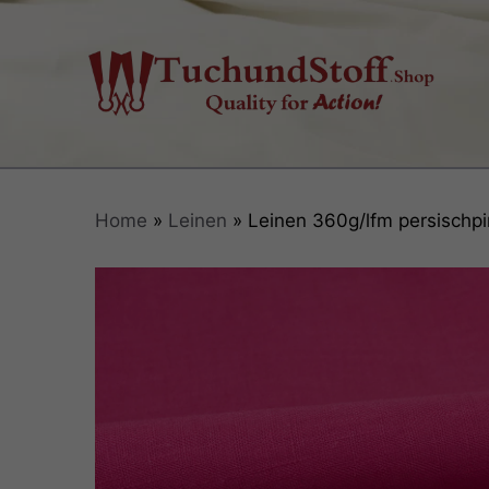
Zum
Inhalt
springen
Home
»
Leinen
» Leinen 360g/lfm persischpi