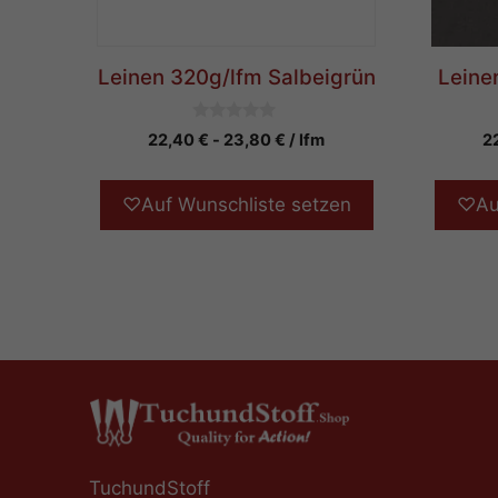
Leinen 320g/lfm Salbeigrün
Leine
0
22,40
€
-
23,80
€
/ lfm
2
v
o
n
5
♡
Auf Wunschliste setzen
♡
Au
TuchundStoff